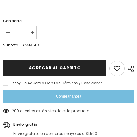
Cantidad:
Disminuir
Incrementar
cantidad
cantidad
para
para
$ 334.40
Subtotal:
Whip
Whip
Topping
Topping
-
-
Chantilly
Chantilly
(1.6kg)
(1.6kg)
AGREGAR AL CARRITO
Estoy De Acuerdo Con Los
Términos y Condiciones
Comprar ahora
200 clientes están viendo este producto
Envío gratis
Envío gratuito en compras mayores a $1,500